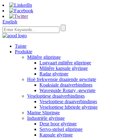
English
Tuiste
Produkte
Militêre glipringe
Lugvaart militêre glipringe
Militêre kapsule glyringe
Radar glyringe
Hoë frekwensie draaiende gewrigte
Koaksiale draaiverbindings
Waveguide Rotary -gewrigte
Veseloptiese draaiverbindings
Veseloptiese draaiverbindings
Veseloptiese hibriede glyringe
Marine Slipringe
Industriële glyringe
Deur boor glyringe
Servo-stelsel glipringe
Kapsule glyringe