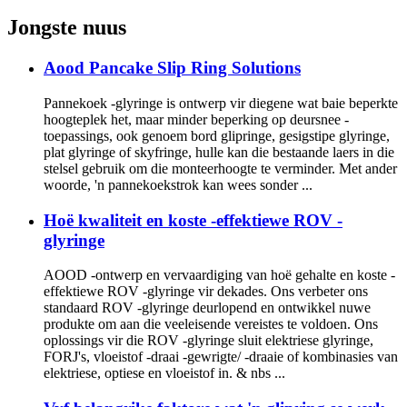
Jongste nuus
Aood Pancake Slip Ring Solutions
Pannekoek -glyringe is ontwerp vir diegene wat baie beperkte
hoogteplek het, maar minder beperking op deursnee -
toepassings, ook genoem bord glipringe, gesigstipe glyringe,
plat glyringe of skyfringe, hulle kan die bestaande laers in die
stelsel gebruik om die monteerhoogte te verminder. Met ander
woorde, 'n pannekoekstrok kan wees sonder ...
Hoë kwaliteit en koste -effektiewe ROV -
glyringe
AOOD -ontwerp en vervaardiging van hoë gehalte en koste -
effektiewe ROV -glyringe vir dekades. Ons verbeter ons
standaard ROV -glyringe deurlopend en ontwikkel nuwe
produkte om aan die veeleisende vereistes te voldoen. Ons
oplossings vir die ROV -glyringe sluit elektriese glyringe,
FORJ's, vloeistof -draai -gewrigte/ -draaie of kombinasies van
elektriese, optiese en vloeistof in. & nbs ...