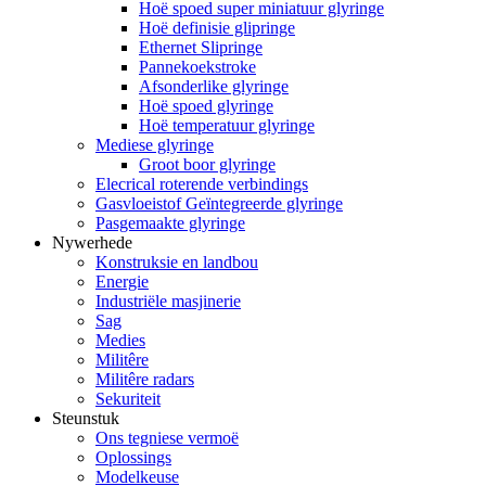
Hoë spoed super miniatuur glyringe
Hoë definisie glipringe
Ethernet Slipringe
Pannekoekstroke
Afsonderlike glyringe
Hoë spoed glyringe
Hoë temperatuur glyringe
Mediese glyringe
Groot boor glyringe
Elecrical roterende verbindings
Gasvloeistof Geïntegreerde glyringe
Pasgemaakte glyringe
Nywerhede
Konstruksie en landbou
Energie
Industriële masjinerie
Sag
Medies
Militêre
Militêre radars
Sekuriteit
Steunstuk
Ons tegniese vermoë
Oplossings
Modelkeuse