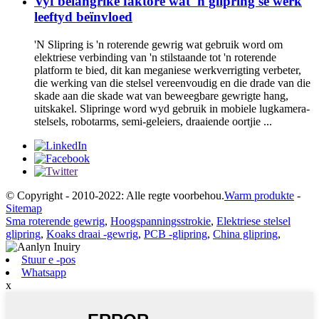
Vyf belangrike faktore wat 'n glipring se werk
leeftyd beïnvloed
'N Slipring is 'n roterende gewrig wat gebruik word om
elektriese verbinding van 'n stilstaande tot 'n roterende
platform te bied, dit kan meganiese werkverrigting verbeter,
die werking van die stelsel vereenvoudig en die drade van die
skade aan die skade wat van beweegbare gewrigte hang,
uitskakel. Slipringe word wyd gebruik in mobiele lugkamera-
stelsels, robotarms, semi-geleiers, draaiende oortjie ...
© Copyright - 2010-2022: Alle regte voorbehou.
Warm produkte
-
Sitemap
Sma roterende gewrig
,
Hoogspanningsstrokie
,
Elektriese stelsel
glipring
,
Koaks draai -gewrig
,
PCB -glipring
,
China glipring
,
Stuur e -pos
Whatsapp
x