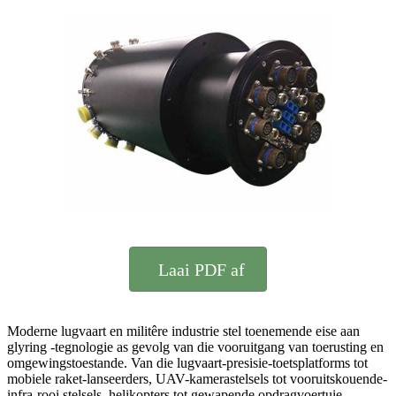
Laai PDF af
Moderne lugvaart en militêre industrie stel toenemende eise aan
glyring -tegnologie as gevolg van die vooruitgang van toerusting en
omgewingstoestande. Van die lugvaart-presisie-toetsplatforms tot
mobiele raket-lanseerders, UAV-kamerastelsels tot vooruitskouende-
infra-rooi stelsels, helikopters tot gewapende opdragvoertuie,