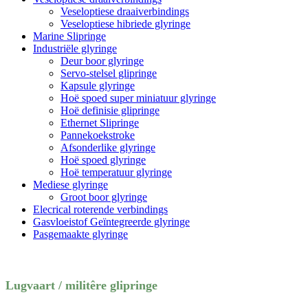
Veseloptiese draaiverbindings
Veseloptiese hibriede glyringe
Marine Slipringe
Industriële glyringe
Deur boor glyringe
Servo-stelsel glipringe
Kapsule glyringe
Hoë spoed super miniatuur glyringe
Hoë definisie glipringe
Ethernet Slipringe
Pannekoekstroke
Afsonderlike glyringe
Hoë spoed glyringe
Hoë temperatuur glyringe
Mediese glyringe
Groot boor glyringe
Elecrical roterende verbindings
Gasvloeistof Geïntegreerde glyringe
Pasgemaakte glyringe
Lugvaart / militêre glipringe