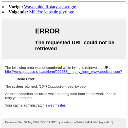
Vorige:
Waveguide Rotary -gewrigte
Volgende:
Militêre kapsule glyringe