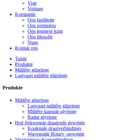
Vrae
Volmag
Kompanie
Ons fasiliteite
Ons vermoëns
Ons tegniese krag
Ons filosofie
Nuus
Kontak ons
Tuiste
Produkte
Militêre glipringe
Lugvaart militêre glipringe
Produkte
Militêre glipringe
Lugvaart militêre glipringe
Militêre kapsule glyringe
Radar glyringe
Hoë frekwensie draaiende gewrigte
Koaksiale draaiverbindings
Waveguide Rotary -gewrigte
Veseloptiese draaiverbindings