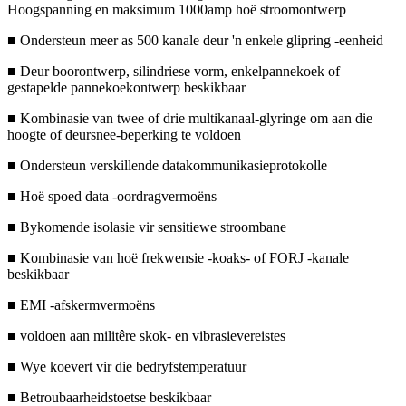
Hoogspanning en maksimum 1000amp hoë stroomontwerp
■ Ondersteun meer as 500 kanale deur 'n enkele glipring -eenheid
■ Deur boorontwerp, silindriese vorm, enkelpannekoek of
gestapelde pannekoekontwerp beskikbaar
■ Kombinasie van twee of drie multikanaal-glyringe om aan die
hoogte of deursnee-beperking te voldoen
■ Ondersteun verskillende datakommunikasieprotokolle
■ Hoë spoed data -oordragvermoëns
■ Bykomende isolasie vir sensitiewe stroombane
■ Kombinasie van hoë frekwensie -koaks- of FORJ -kanale
beskikbaar
■ EMI -afskermvermoëns
■ voldoen aan militêre skok- en vibrasievereistes
■ Wye koevert vir die bedryfstemperatuur
■ Betroubaarheidstoetse beskikbaar