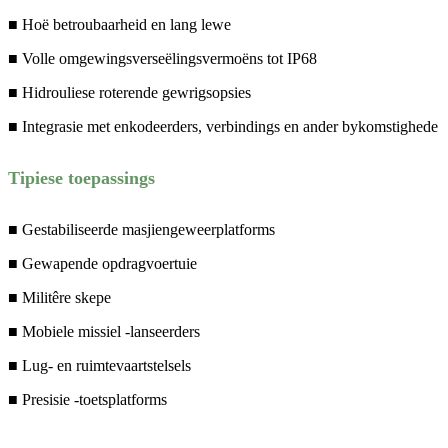
■ Hoë betroubaarheid en lang lewe
■ Volle omgewingsverseëlingsvermoëns tot IP68
■ Hidrouliese roterende gewrigsopsies
■ Integrasie met enkodeerders, verbindings en ander bykomstighede
Tipiese toepassings
■ Gestabiliseerde masjiengeweerplatforms
■ Gewapende opdragvoertuie
■ Militêre skepe
■ Mobiele missiel -lanseerders
■ Lug- en ruimtevaartstelsels
■ Presisie -toetsplatforms