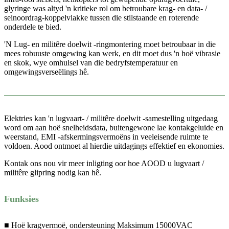
glyringe was altyd 'n kritieke rol om betroubare krag- en data- /
seinoordrag-koppelvlakke tussen die stilstaande en roterende
onderdele te bied.
'N Lug- en militêre doelwit -ringmontering moet betroubaar in die
mees robuuste omgewing kan werk, en dit moet dus 'n hoë vibrasie
en skok, wye omhulsel van die bedryfstemperatuur en
omgewingsverseëlings hê.
Elektries kan 'n lugvaart- / militêre doelwit -samestelling uitgedaag
word om aan hoë snelheidsdata, buitengewone lae kontakgeluide en
weerstand, EMI -afskermingsvermoëns in veeleisende ruimte te
voldoen. Aood ontmoet al hierdie uitdagings effektief en ekonomies.
Kontak ons ​​nou vir meer inligting oor hoe AOOD u lugvaart /
militêre glipring nodig kan hê.
Funksies
■ Hoë kragvermoë, ondersteuning Maksimum 15000VAC