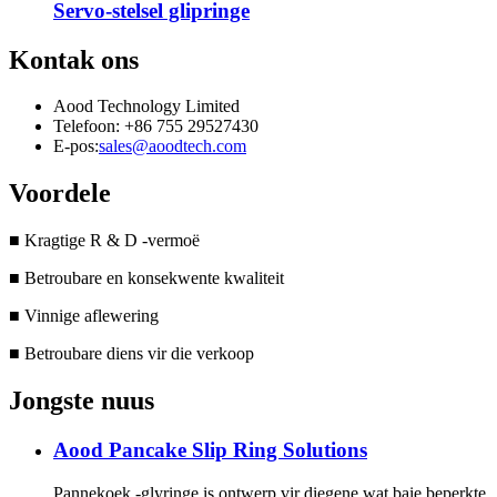
Servo-stelsel glipringe
Kontak ons
Aood Technology Limited
Telefoon: +86 755 29527430
E-pos:
sales@aoodtech.com
Voordele
■ Kragtige R & D -vermoë
■ Betroubare en konsekwente kwaliteit
■ Vinnige aflewering
■ Betroubare diens vir die verkoop
Jongste nuus
Aood Pancake Slip Ring Solutions
Pannekoek -glyringe is ontwerp vir diegene wat baie beperkte