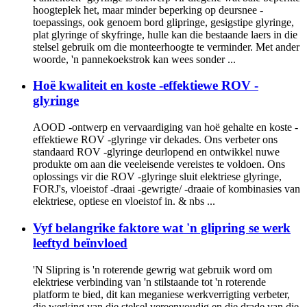
hoogteplek het, maar minder beperking op deursnee -
toepassings, ook genoem bord glipringe, gesigstipe glyringe,
plat glyringe of skyfringe, hulle kan die bestaande laers in die
stelsel gebruik om die monteerhoogte te verminder. Met ander
woorde, 'n pannekoekstrok kan wees sonder ...
Hoë kwaliteit en koste -effektiewe ROV -
glyringe
AOOD -ontwerp en vervaardiging van hoë gehalte en koste -
effektiewe ROV -glyringe vir dekades. Ons verbeter ons
standaard ROV -glyringe deurlopend en ontwikkel nuwe
produkte om aan die veeleisende vereistes te voldoen. Ons
oplossings vir die ROV -glyringe sluit elektriese glyringe,
FORJ's, vloeistof -draai -gewrigte/ -draaie of kombinasies van
elektriese, optiese en vloeistof in. & nbs ...
Vyf belangrike faktore wat 'n glipring se werk
leeftyd beïnvloed
'N Slipring is 'n roterende gewrig wat gebruik word om
elektriese verbinding van 'n stilstaande tot 'n roterende
platform te bied, dit kan meganiese werkverrigting verbeter,
die werking van die stelsel vereenvoudig en die drade van die