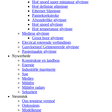
Hoë spoed super miniatuur glyringe
Hoë definisie glipringe
Ethernet Slipringe
Pannekoekstroke
Afsonderlike glyringe
Hoë spoed glyringe
Hoë temperatuur glyringe
Mediese glyringe
Groot boor glyringe
Elecrical roterende verbindings
Gasvloeistof Geïntegreerde glyringe
Pasgemaakte glyringe
Nywerhede
Konstruksie en landbou
Energie
Industriële masjinerie
Sag
Medies
Militêre
Militêre radars
Sekuriteit
Steunstuk
Ons tegniese vermoë
Oplossings
Modelkeuse