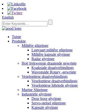
English
Tuiste
Produkte
Militêre glipringe
Lugvaart militêre glipringe
Militêre kapsule glyringe
Radar glyringe
Hoë frekwensie draaiende gewrigte
Koaksiale draaiverbindings
Waveguide Rotary -gewrigte
Veseloptiese draaiverbindings
Veseloptiese draaiverbindings
Veseloptiese hibriede glyringe
Marine Slipringe
Industriële glyringe
Deur boor glyringe
Servo-stelsel glipringe
Kapsule glyringe