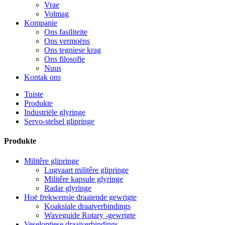
Vrae
Volmag
Kompanie
Ons fasiliteite
Ons vermoëns
Ons tegniese krag
Ons filosofie
Nuus
Kontak ons
Tuiste
Produkte
Industriële glyringe
Servo-stelsel glipringe
Produkte
Militêre glipringe
Lugvaart militêre glipringe
Militêre kapsule glyringe
Radar glyringe
Hoë frekwensie draaiende gewrigte
Koaksiale draaiverbindings
Waveguide Rotary -gewrigte
Veseloptiese draaiverbindings