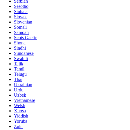
Serbian
Sesotho
Sinhala
Slovak
Slovenian
Somali
Samoan
Scots Gaelic
Shona
Sindhi
Sundanese
Swahili
Tajik
Tamil
Telugu
Thai
Ukrainian
Urdu
Uzbek
Vietnamese
Welsh
Xhosa
Yiddish
Yoruba
Zulu