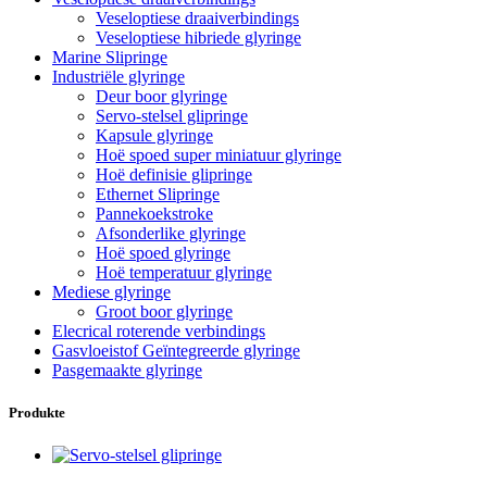
Veseloptiese draaiverbindings
Veseloptiese hibriede glyringe
Marine Slipringe
Industriële glyringe
Deur boor glyringe
Servo-stelsel glipringe
Kapsule glyringe
Hoë spoed super miniatuur glyringe
Hoë definisie glipringe
Ethernet Slipringe
Pannekoekstroke
Afsonderlike glyringe
Hoë spoed glyringe
Hoë temperatuur glyringe
Mediese glyringe
Groot boor glyringe
Elecrical roterende verbindings
Gasvloeistof Geïntegreerde glyringe
Pasgemaakte glyringe
Produkte