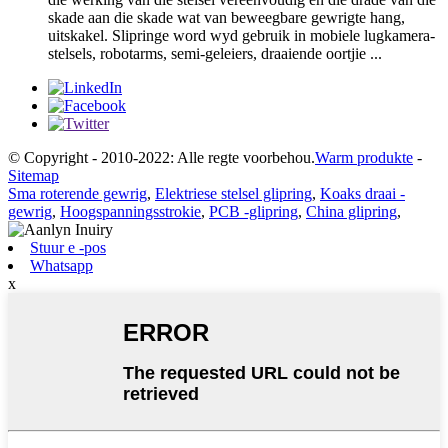
skade aan die skade wat van beweegbare gewrigte hang,
uitskakel. Slipringe word wyd gebruik in mobiele lugkamera-
stelsels, robotarms, semi-geleiers, draaiende oortjie ...
© Copyright - 2010-2022: Alle regte voorbehou.
Warm produkte
-
Sitemap
Sma roterende gewrig
,
Elektriese stelsel glipring
,
Koaks draai -
gewrig
,
Hoogspanningsstrokie
,
PCB -glipring
,
China glipring
,
Stuur e -pos
Whatsapp
x