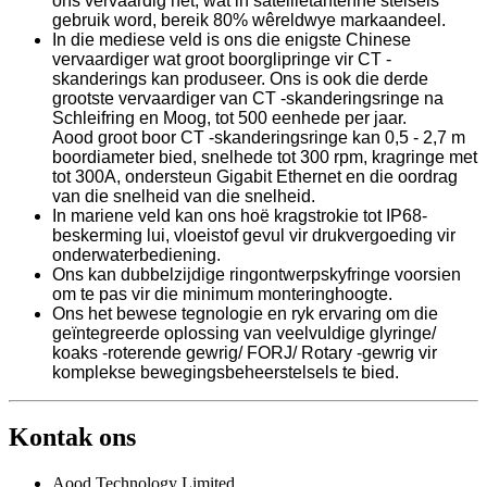
ons vervaardig het, wat in satellietantenne stelsels
gebruik word, bereik 80% wêreldwye markaandeel.
In die mediese veld is ons die enigste Chinese
vervaardiger wat groot boorglipringe vir CT -
skanderings kan produseer. Ons is ook die derde
grootste vervaardiger van CT -skanderingsringe na
Schleifring en Moog, tot 500 eenhede per jaar.
Aood groot boor CT -skanderingsringe kan 0,5 - 2,7 m
boordiameter bied, snelhede tot 300 rpm, kragringe met
tot 300A, ondersteun Gigabit Ethernet en die oordrag
van die snelheid van die snelheid.
In mariene veld kan ons hoë kragstrokie tot IP68-
beskerming lui, vloeistof gevul vir drukvergoeding vir
onderwaterbediening.
Ons kan dubbelzijdige ringontwerpskyfringe voorsien
om te pas vir die minimum monteringhoogte.
Ons het bewese tegnologie en ryk ervaring om die
geïntegreerde oplossing van veelvuldige glyringe/
koaks -roterende gewrig/ FORJ/ Rotary -gewrig vir
komplekse bewegingsbeheerstelsels te bied.
Kontak ons
Aood Technology Limited