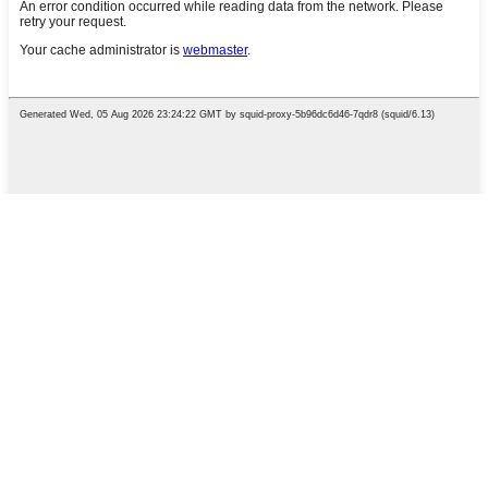
English
French
German
Portuguese
Spanish
Russian
Japanese
Korean